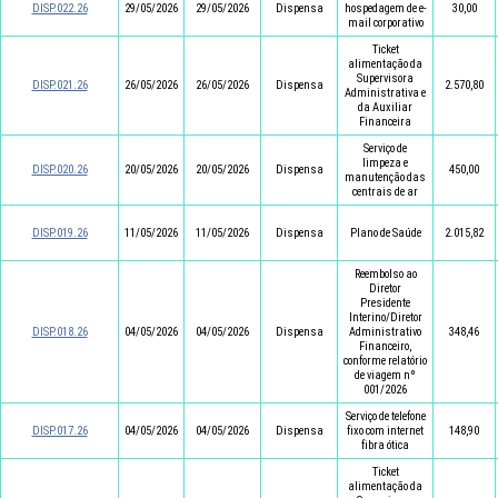
DISP.022.26
29/05/2026
29/05/2026
Dispensa
hospedagem de e-
30,00
mail corporativo
Ticket
alimentação da
Supervisora
DISP.021.26
26/05/2026
26/05/2026
Dispensa
2.570,80
Administrativa e
da Auxiliar
Financeira
Serviço de
limpeza e
DISP.020.26
20/05/2026
20/05/2026
Dispensa
450,00
manutenção das
centrais de ar
DISP.019.26
11/05/2026
11/05/2026
Dispensa
Plano de Saúde
2.015,82
Reembolso ao
Diretor
Presidente
Interino/Diretor
DISP.018.26
04/05/2026
04/05/2026
Dispensa
Administrativo
348,46
Financeiro,
conforme relatório
de viagem nº
001/2026
Serviço de telefone
DISP.017.26
04/05/2026
04/05/2026
Dispensa
fixo com internet
148,90
fibra ótica
Ticket
alimentação da