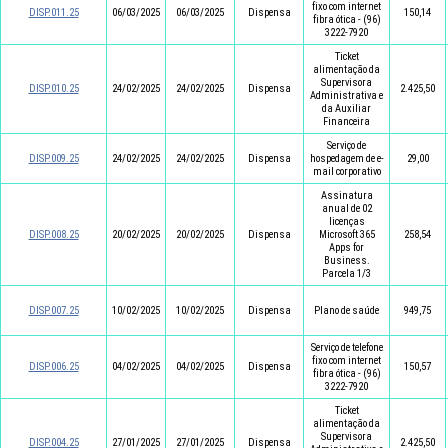
fixo com internet
DISP.011.25
06/03/2025
06/03/2025
Dispensa
150,14
fibra ótica - (96)
3222-7920
Ticket
alimentação da
Supervisora
DISP.010.25
24/02/2025
24/02/2025
Dispensa
2.425,50
Administrativa e
da Auxiliar
Financeira
Serviço de
DISP.009.25
24/02/2025
24/02/2025
Dispensa
hospedagem de e-
29,00
mail corporativo
Assinatura
anual de 02
licenças
DISP.008.25
20/02/2025
20/02/2025
Dispensa
Microsoft 365
258,54
Apps for
Business.
Parcela 1/3
DISP.007.25
10/02/2025
10/02/2025
Dispensa
Plano de saúde
949,75
Serviço de telefone
fixo com internet
DISP.006.25
04/02/2025
04/02/2025
Dispensa
150,57
fibra ótica - (96)
3222-7920
Ticket
alimentação da
Supervisora
DISP.004.25
27/01/2025
27/01/2025
Dispensa
2.425,50