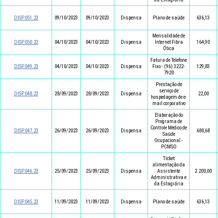
DISP.051.23
09/10/2023
09/10/2023
Dispensa
Plano de saúde
636,13
Mensalidade de
DISP.050.23
04/10/2023
04/10/2023
Dispensa
Internet Fibra
164,90
Ótica
Fatura de Telefone
DISP.049.23
04/10/2023
04/10/2023
Dispensa
Fixo - (96) 3222-
129,83
7920
Prestação de
serviço de
DISP.048.23
28/09/2023
28/09/2023
Dispensa
22,00
hospedagem de e-
mail corporativo
Elaboração do
Programa de
Controle Médico de
DISP.047.23
26/09/2023
26/09/2023
Dispensa
680,68
Saúde
Ocupacional -
PCMSO
Ticket
alimentação da
DISP.046.23
25/09/2023
25/09/2023
Dispensa
Assistente
2.200,00
Administrativa e
da Estagiária
DISP.045.23
11/09/2023
11/09/2023
Dispensa
Plano de saúde
636,13