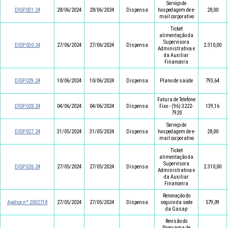
Serviço de
DISP.031.24
28/06/2024
28/06/2024
Dispensa
hospedagem de e-
28,00
mail corporativo
Ticket
alimentação da
Supervisora
DISP.030.24
27/06/2024
27/06/2024
Dispensa
2.310,00
Administrativa e
da Auxiliar
Financeira
DISP.029.24
10/06/2024
10/06/2024
Dispensa
Plano de saúde
793,64
Fatura de Telefone
DISP.028.24
04/06/2024
04/06/2024
Dispensa
Fixo - (96) 3222-
139,16
7920
Serviço de
DISP.027.24
31/05/2024
31/05/2024
Dispensa
hospedagem de e-
28,00
mail corporativo
Ticket
alimentação da
Supervisora
DISP.026.24
27/05/2024
27/05/2024
Dispensa
2.310,00
Administrativa e
da Auxiliar
Financeira
Renovação do
Apólice nº 2002718
27/05/2024
27/05/2024
Dispensa
seguro da sede
579,09
da Gasap
Revisão do
Programa de