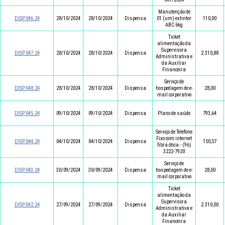
Manutenção de
DISP.046.24
28/10/2024
28/10/2024
Dispensa
01 (um) extintor
110,00
ABC 6kg
Ticket
alimentação da
Supervisora
DISP.047.24
28/10/2024
28/10/2024
Dispensa
2.310,88
Administrativa e
da Auxiliar
Financeira
Serviço de
DISP.048.24
28/10/2024
28/10/2024
Dispensa
hospedagem de e-
28,00
mail corporativo
DISP.045.24
09/10/2024
09/10/2024
Dispensa
Plano de saúde
793,64
Serviço de Telefone
Fixo com internet
DISP.044.24
04/10/2024
04/10/2024
Dispensa
150,57
fibra ótica - (96)
3222-7920
Serviço de
DISP.043.24
30/09/2024
30/09/2024
Dispensa
hospedagem de e-
28,00
mail corporativo
Ticket
alimentação da
Supervisora
DISP.042.24
27/09/2024
27/09/2024
Dispensa
2.310,00
Administrativa e
da Auxiliar
Financeira