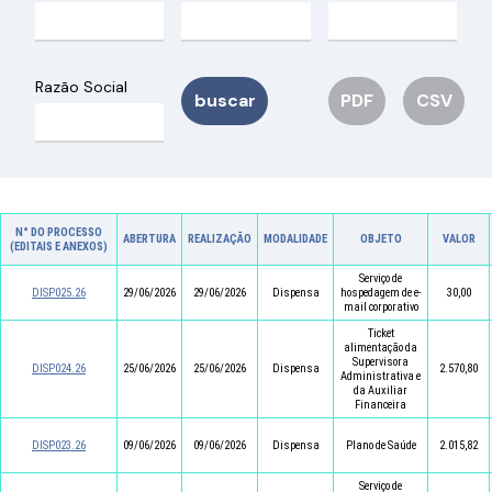
Razão Social
buscar
PDF
CSV
N° DO PROCESSO
ABERTURA
REALIZAÇÃO
MODALIDADE
OBJETO
VALOR
(EDITAIS E ANEXOS)
Serviço de
DISP025.26
29/06/2026
29/06/2026
Dispensa
hospedagem de e-
30,00
mail corporativo
Ticket
alimentação da
Supervisora
DISP024.26
25/06/2026
25/06/2026
Dispensa
2.570,80
Administrativa e
da Auxiliar
Financeira
DISP023.26
09/06/2026
09/06/2026
Dispensa
Plano de Saúde
2.015,82
Serviço de