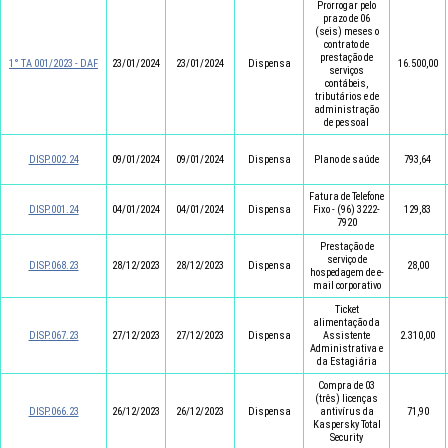
Prorrogar pelo
prazo de 06
(seis) meses o
contrato de
prestação de
1° TA 001/2023 - DAF
23/01/2024
23/01/2024
Dispensa
16.500,00
serviços
contábeis,
tributários e de
administração
de pessoal
DISP.002.24
09/01/2024
09/01/2024
Dispensa
Plano de saúde
793,64
Fatura de Telefone
DISP.001.24
04/01/2024
04/01/2024
Dispensa
Fixo - (96) 3222-
129,83
7920
Prestação de
serviço de
DISP.068.23
28/12/2023
28/12/2023
Dispensa
28,00
hospedagem de e-
mail corporativo
Ticket
alimentação da
DISP.067.23
27/12/2023
27/12/2023
Dispensa
Assistente
2.310,00
Administrativa e
da Estagiária
Compra de 03
(três) licenças
DISP.066.23
26/12/2023
26/12/2023
Dispensa
antivírus da
71,90
Kaspersky Total
Security