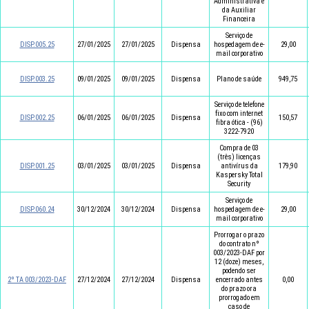
Administrativa e
da Auxiliar
Financeira
Serviço de
DISP.005.25
27/01/2025
27/01/2025
Dispensa
hospedagem de e-
29,00
mail corporativo
DISP.003.25
09/01/2025
09/01/2025
Dispensa
Plano de saúde
949,75
Serviço de telefone
fixo com internet
DISP.002.25
06/01/2025
06/01/2025
Dispensa
150,57
fibra ótica - (96)
3222-7920
Compra de 03
(três) licenças
DISP.001.25
03/01/2025
03/01/2025
Dispensa
antivírus da
179,90
Kaspersky Total
Security
Serviço de
DISP.060.24
30/12/2024
30/12/2024
Dispensa
hospedagem de e-
29,00
mail corporativo
Prorrogar o prazo
do contrato nº
003/2023-DAF por
12 (doze) meses,
podendo ser
2º TA 003/2023-DAF
27/12/2024
27/12/2024
Dispensa
encerrado antes
0,00
do prazo ora
prorrogado em
caso de