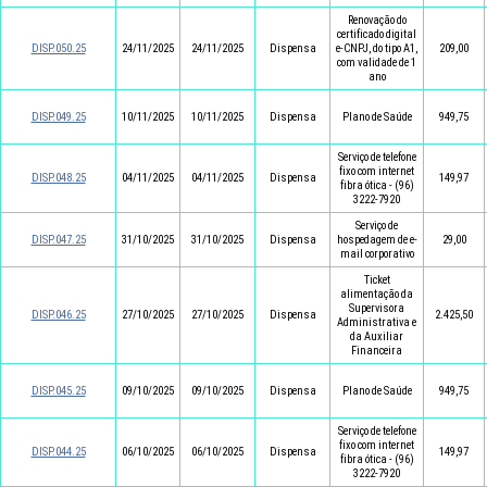
Renovação do
certificado digital
DISP.050.25
24/11/2025
24/11/2025
Dispensa
e-CNPJ, do tipo A1,
209,00
com validade de 1
ano
DISP.049.25
10/11/2025
10/11/2025
Dispensa
Plano de Saúde
949,75
Serviço de telefone
fixo com internet
DISP.048.25
04/11/2025
04/11/2025
Dispensa
149,97
fibra ótica - (96)
3222-7920
Serviço de
DISP.047.25
31/10/2025
31/10/2025
Dispensa
hospedagem de e-
29,00
mail corporativo
Ticket
alimentação da
Supervisora
DISP.046.25
27/10/2025
27/10/2025
Dispensa
2.425,50
Administrativa e
da Auxiliar
Financeira
DISP.045.25
09/10/2025
09/10/2025
Dispensa
Plano de Saúde
949,75
Serviço de telefone
fixo com internet
DISP.044.25
06/10/2025
06/10/2025
Dispensa
149,97
fibra ótica - (96)
3222-7920