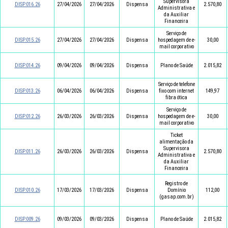
Supervisora
DISP.016.26
27/04/2026
27/04/2026
Dispensa
2.570,80
Administrativa e
da Auxiliar
Financeira
Serviço de
DISP.015.26
27/04/2026
27/04/2026
Dispensa
hospedagem de e-
30,00
mail corporativo
DISP.014.26
09/04/2026
09/04/2026
Dispensa
Plano de Saúde
2.015,82
Serviço de telefone
DISP.013.26
06/04/2026
06/04/2026
Dispensa
fixo com internet
149,97
fibra ótica
Serviço de
DISP.012.26
26/03/2026
26/03/2026
Dispensa
hospedagem de e-
30,00
mail corporativo
Ticket
alimentação da
Supervisora
DISP.011.26
26/03/2026
26/03/2026
Dispensa
2.570,80
Administrativa e
da Auxiliar
Financeira
Registro de
DISP.010.26
17/03/2026
17/03/2026
Dispensa
Domínio
112,00
(gasap.com.br)
DISP.009.26
09/03/2026
09/03/2026
Dispensa
Plano de Saúde
2.015,82