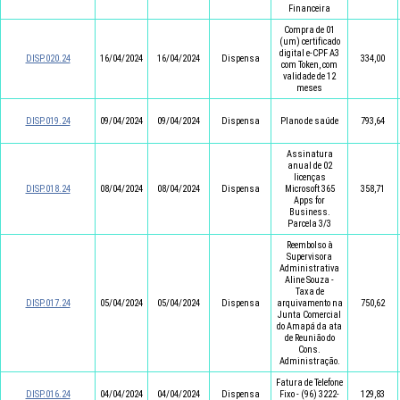
Financeira
Compra de 01
(um) certificado
digital e-CPF A3
DISP.020.24
16/04/2024
16/04/2024
Dispensa
334,00
com Token, com
validade de 12
meses
DISP.019.24
09/04/2024
09/04/2024
Dispensa
Plano de saúde
793,64
Assinatura
anual de 02
licenças
DISP.018.24
08/04/2024
08/04/2024
Dispensa
Microsoft 365
358,71
Apps for
Business.
Parcela 3/3
Reembolso à
Supervisora
Administrativa
Aline Souza -
Taxa de
DISP.017.24
05/04/2024
05/04/2024
Dispensa
arquivamento na
750,62
Junta Comercial
do Amapá da ata
de Reunião do
Cons.
Administração.
Fatura de Telefone
DISP.016.24
04/04/2024
04/04/2024
Dispensa
Fixo - (96) 3222-
129,83