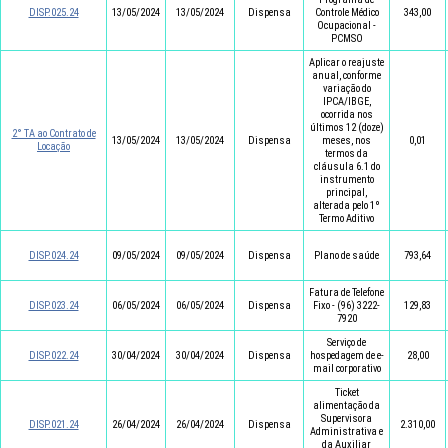
DISP.025.24
13/05/2024
13/05/2024
Dispensa
Controle Médico
343,00
Ocupacional -
PCMSO
Aplicar o reajuste
anual, conforme
variação do
IPCA/IBGE,
ocorrida nos
últimos 12 (doze)
2° TA ao Contrato de
13/05/2024
13/05/2024
Dispensa
meses, nos
0,01
Locação
termos da
cláusula 6.1 do
instrumento
principal,
alterada pelo 1º
Termo Aditivo
DISP.024.24
09/05/2024
09/05/2024
Dispensa
Plano de saúde
793,64
Fatura de Telefone
DISP.023.24
06/05/2024
06/05/2024
Dispensa
Fixo - (96) 3222-
129,83
7920
Serviço de
DISP.022.24
30/04/2024
30/04/2024
Dispensa
hospedagem de e-
28,00
mail corporativo
Ticket
alimentação da
Supervisora
DISP.021.24
26/04/2024
26/04/2024
Dispensa
2.310,00
Administrativa e
da Auxiliar