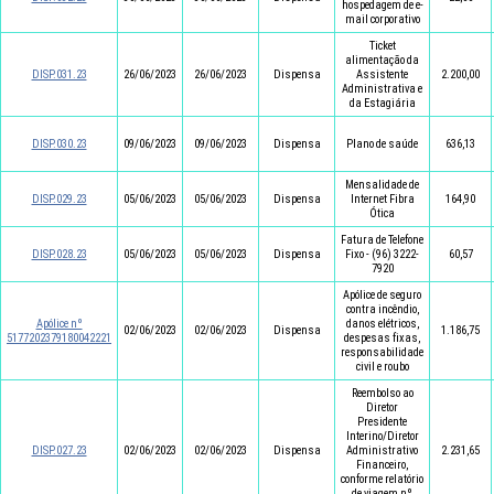
hospedagem de e-
mail corporativo
Ticket
alimentação da
DISP.031.23
26/06/2023
26/06/2023
Dispensa
Assistente
2.200,00
Administrativa e
da Estagiária
DISP.030.23
09/06/2023
09/06/2023
Dispensa
Plano de saúde
636,13
Mensalidade de
DISP.029.23
05/06/2023
05/06/2023
Dispensa
Internet Fibra
164,90
Ótica
Fatura de Telefone
DISP.028.23
05/06/2023
05/06/2023
Dispensa
Fixo - (96) 3222-
60,57
7920
Apólice de seguro
contra incêndio,
Apólice nº
danos elétricos,
02/06/2023
02/06/2023
Dispensa
1.186,75
5177202379180042221
despesas fixas,
responsabilidade
civil e roubo
Reembolso ao
Diretor
Presidente
Interino/Diretor
DISP.027.23
02/06/2023
02/06/2023
Dispensa
Administrativo
2.231,65
Financeiro,
conforme relatório
de viagem nº