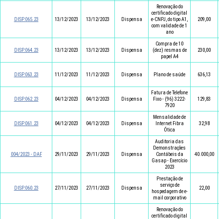
Renovação do
certificado digital
DISP.065.23
13/12/2023
13/12/2023
Dispensa
e-CNPJ, do tipo A1,
209,00
com validade de 1
ano
Compra de 10
DISP.064.23
13/12/2023
13/12/2023
Dispensa
(dez) resmas de
230,00
papel A4
DISP.063.23
11/12/2023
11/12/2023
Dispensa
Plano de saúde
636,13
Fatura de Telefone
DISP.062.23
04/12/2023
04/12/2023
Dispensa
Fixo - (96) 3222-
129,83
7920
Mensalidade de
DISP.061.23
04/12/2023
04/12/2023
Dispensa
Internet Fibra
32,98
Ótica
Auditoria das
Demonstrações
004/2023 - DAF
29/11/2023
29/11/2023
Dispensa
Contábeis da
40.000,00
Gasap - Exercício
2023
Prestação de
serviço de
DISP.060.23
27/11/2023
27/11/2023
Dispensa
22,00
hospedagem de e-
mail corporativo
Renovação do
certificado digital