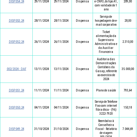
DISP.054.24
29/11/2024
29/11/2024
Dispensa
e-CNPJ, do tipo A1,
209,00
com validade de 1
ano
Serviço de
DISP.053.24
28/11/2024
28/11/2024
Dispensa
hospedagem de e-
28,00
mail corporativo
Ticket
alimentação da
Supervisora
DISP.052.24
26/11/2024
26/11/2024
Dispensa
2.310,00
Administrativa e
da Auxiliar
Financeira
Auditoria das
Demonstrações
Contábeis da
002/2024 - DAF
13/11/2024
13/11/2024
Dispensa
35.000,00
Gasap, referente
ao exercício de
2024
DISP.051.24
11/11/2024
11/11/2024
Dispensa
Plano de saúde
793,64
Serviço de Telefone
Fixo com internet
DISP.050.24
04/11/2024
04/11/2024
Dispensa
150,18
fibra ótica - (96)
3222-7920
Reembolso à
Conselheira
DISP.049.24
31/10/2024
31/10/2024
Dispensa
Fiscal - Relatório
7.044,69
de viagem
001/2024