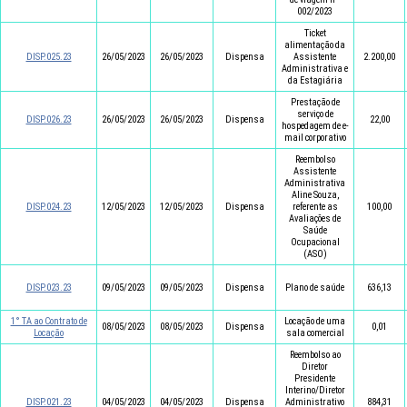
002/2023
Ticket
alimentação da
DISP.025.23
26/05/2023
26/05/2023
Dispensa
Assistente
2.200,00
Administrativa e
da Estagiária
Prestação de
serviço de
DISP.026.23
26/05/2023
26/05/2023
Dispensa
22,00
hospedagem de e-
mail corporativo
Reembolso
Assistente
Administrativa
Aline Souza,
DISP.024.23
12/05/2023
12/05/2023
Dispensa
referente as
100,00
Avaliações de
Saúde
Ocupacional
(ASO)
DISP.023.23
09/05/2023
09/05/2023
Dispensa
Plano de saúde
636,13
1° TA ao Contrato de
Locação de uma
08/05/2023
08/05/2023
Dispensa
0,01
Locação
sala comercial
Reembolso ao
Diretor
Presidente
Interino/Diretor
DISP.021.23
04/05/2023
04/05/2023
Dispensa
Administrativo
884,31