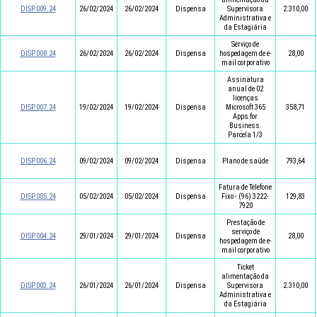
DISP.009.24
26/02/2024
26/02/2024
Dispensa
Supervisora
2.310,00
Administrativa e
da Estagiária
Serviço de
DISP.008.24
26/02/2024
26/02/2024
Dispensa
hospedagem de e-
28,00
mail corporativo
Assinatura
anual de 02
licenças
DISP.007.24
19/02/2024
19/02/2024
Dispensa
Microsoft 365
358,71
Apps for
Business.
Parcela 1/3
DISP.006.24
09/02/2024
09/02/2024
Dispensa
Plano de saúde
793,64
Fatura de Telefone
DISP.005.24
05/02/2024
05/02/2024
Dispensa
Fixo - (96) 3222-
129,83
7920
Prestação de
serviço de
DISP.004.24
29/01/2024
29/01/2024
Dispensa
28,00
hospedagem de e-
mail corporativo
Ticket
alimentação da
DISP.003.24
26/01/2024
26/01/2024
Dispensa
Supervisora
2.310,00
Administrativa e
da Estagiária