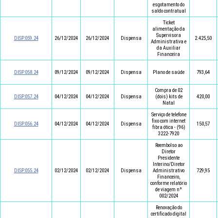
esgotamento do
saldo contratual
Ticket
alimentação da
Supervisora
DISP.059.24
26/12/2024
26/12/2024
Dispensa
2.425,50
Administrativa e
da Auxiliar
Financeira
DISP.058.24
09/12/2024
09/12/2024
Dispensa
Plano de saúde
793,64
Compra de 02
DISP.057.24
04/12/2024
04/12/2024
Dispensa
(dois) kits de
420,00
Natal
Serviço de telefone
fixo com internet
DISP.056.24
04/12/2024
04/12/2024
Dispensa
150,57
fibra ótica - (96)
3222-7920
Reembolso ao
Diretor
Presidente
Interino/Diretor
DISP.055.24
02/12/2024
02/12/2024
Dispensa
Administrativo
729,95
Financeiro,
conforme relatório
de viagem nº
002/2024
Renovação do
certificado digital