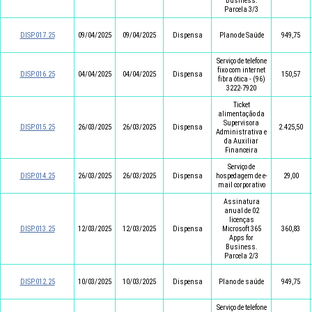
Business.
Parcela 3/3
DISP.017.25
09/04/2025
09/04/2025
Dispensa
Plano de Saúde
949,75
Serviço de telefone
fixo com internet
DISP.016.25
04/04/2025
04/04/2025
Dispensa
150,57
fibra ótica - (96)
3222-7920
Ticket
alimentação da
Supervisora
DISP.015.25
26/03/2025
26/03/2025
Dispensa
2.425,50
Administrativa e
da Auxiliar
Financeira
Serviço de
DISP.014.25
26/03/2025
26/03/2025
Dispensa
hospedagem de e-
29,00
mail corporativo
Assinatura
anual de 02
licenças
DISP.013.25
12/03/2025
12/03/2025
Dispensa
Microsoft 365
360,83
Apps for
Business.
Parcela 2/3
DISP.012.25
10/03/2025
10/03/2025
Dispensa
Plano de saúde
949,75
Serviço de telefone