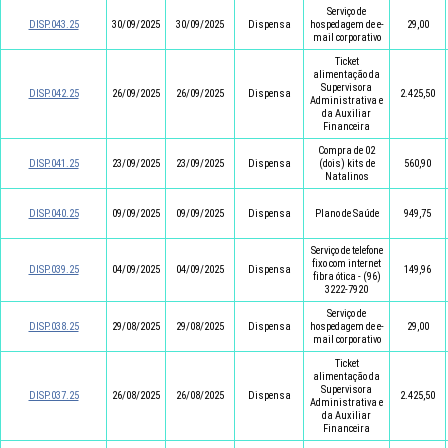
Serviço de
DISP.043.25
30/09/2025
30/09/2025
Dispensa
hospedagem de e-
29,00
mail corporativo
Ticket
alimentação da
Supervisora
DISP.042.25
26/09/2025
26/09/2025
Dispensa
2.425,50
Administrativa e
da Auxiliar
Financeira
Compra de 02
DISP.041.25
23/09/2025
23/09/2025
Dispensa
(dois) kits de
560,90
Natalinos
DISP.040.25
09/09/2025
09/09/2025
Dispensa
Plano de Saúde
949,75
Serviço de telefone
fixo com internet
DISP.039.25
04/09/2025
04/09/2025
Dispensa
149,96
fibra ótica - (96)
3222-7920
Serviço de
DISP.038.25
29/08/2025
29/08/2025
Dispensa
hospedagem de e-
29,00
mail corporativo
Ticket
alimentação da
Supervisora
DISP.037.25
26/08/2025
26/08/2025
Dispensa
2.425,50
Administrativa e
da Auxiliar
Financeira