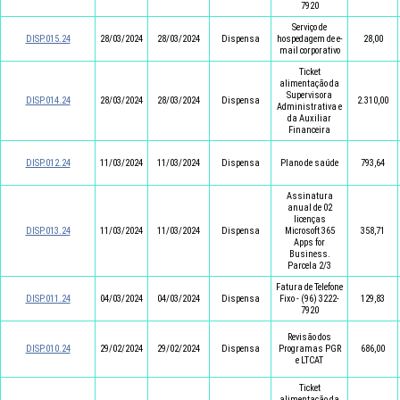
7920
Serviço de
DISP.015.24
28/03/2024
28/03/2024
Dispensa
hospedagem de e-
28,00
mail corporativo
Ticket
alimentação da
Supervisora
DISP.014.24
28/03/2024
28/03/2024
Dispensa
2.310,00
Administrativa e
da Auxiliar
Financeira
DISP.012.24
11/03/2024
11/03/2024
Dispensa
Plano de saúde
793,64
Assinatura
anual de 02
licenças
DISP.013.24
11/03/2024
11/03/2024
Dispensa
Microsoft 365
358,71
Apps for
Business.
Parcela 2/3
Fatura de Telefone
DISP.011.24
04/03/2024
04/03/2024
Dispensa
Fixo - (96) 3222-
129,83
7920
Revisão dos
DISP.010.24
29/02/2024
29/02/2024
Dispensa
Programas PGR
686,00
e LTCAT
Ticket
alimentação da