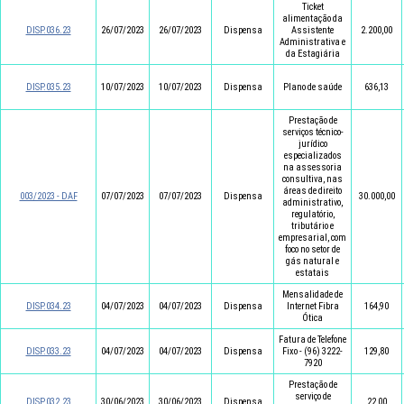
Ticket
alimentação da
DISP.036.23
26/07/2023
26/07/2023
Dispensa
Assistente
2.200,00
Administrativa e
da Estagiária
DISP.035.23
10/07/2023
10/07/2023
Dispensa
Plano de saúde
636,13
Prestação de
serviços técnico-
jurídico
especializados
na assessoria
consultiva, nas
áreas de direito
003/2023 - DAF
07/07/2023
07/07/2023
Dispensa
30.000,00
administrativo,
regulatório,
tributário e
empresarial, com
foco no setor de
gás natural e
estatais
Mensalidade de
DISP.034.23
04/07/2023
04/07/2023
Dispensa
Internet Fibra
164,90
Ótica
Fatura de Telefone
DISP.033.23
04/07/2023
04/07/2023
Dispensa
Fixo - (96) 3222-
129,80
7920
Prestação de
serviço de
DISP.032.23
30/06/2023
30/06/2023
Dispensa
22,00