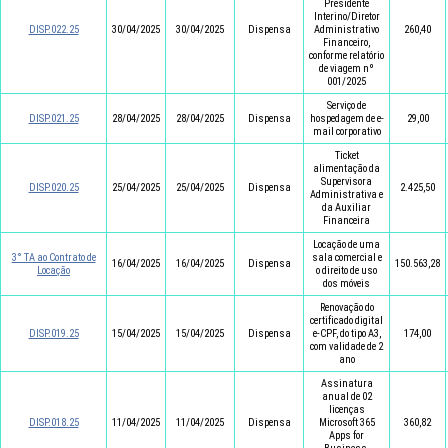
Presidente
Interino/Diretor
DISP.022.25
30/04/2025
30/04/2025
Dispensa
Administrativo
260,40
Financeiro,
conforme relatório
de viagem nº
001/2025
Serviço de
DISP.021.25
28/04/2025
28/04/2025
Dispensa
hospedagem de e-
29,00
mail corporativo
Ticket
alimentação da
Supervisora
DISP.020.25
25/04/2025
25/04/2025
Dispensa
2.425,50
Administrativa e
da Auxiliar
Financeira
Locação de uma
3° TA ao Contrato de
sala comercial e
16/04/2025
16/04/2025
Dispensa
150.563,28
Locação
o direito de uso
dos móveis
Renovação do
certificado digital
DISP.019.25
15/04/2025
15/04/2025
Dispensa
e-CPF, do tipo A3,
174,00
com validade de 2
ano
Assinatura
anual de 02
licenças
DISP.018.25
11/04/2025
11/04/2025
Dispensa
Microsoft 365
360,82
Apps for