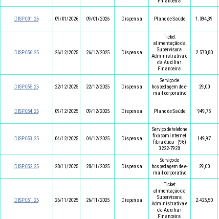
Financeira
DISP.001.26
09/01/2026
09/01/2026
Dispensa
Plano de Saúde
1.094,39
Ticket
alimentação da
Supervisora
DISP.056.25
26/12/2025
26/12/2025
Dispensa
2.570,80
Administrativa e
da Auxiliar
Financeira
Serviço de
DISP.055.25
22/12/2025
22/12/2025
Dispensa
hospedagem de e-
29,00
mail corporativo
DISP.054.25
09/12/2025
09/12/2025
Dispensa
Plano de Saúde
949,75
Serviço de telefone
fixo com internet
DISP.053.25
04/12/2025
04/12/2025
Dispensa
149,97
fibra ótica - (96)
3222-7920
Serviço de
DISP.052.25
28/11/2025
28/11/2025
Dispensa
hospedagem de e-
29,00
mail corporativo
Ticket
alimentação da
Supervisora
DISP.051.25
26/11/2025
26/11/2025
Dispensa
2.425,50
Administrativa e
da Auxiliar
Financeira