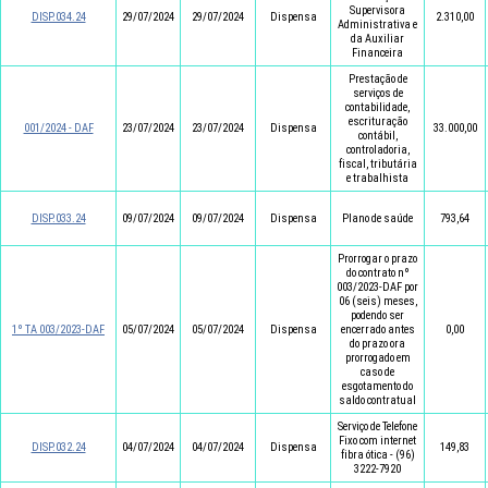
Supervisora
DISP.034.24
29/07/2024
29/07/2024
Dispensa
2.310,00
Administrativa e
da Auxiliar
Financeira
Prestação de
serviços de
contabilidade,
escrituração
001/2024 - DAF
23/07/2024
23/07/2024
Dispensa
33.000,00
contábil,
controladoria,
fiscal, tributária
e trabalhista
DISP.033.24
09/07/2024
09/07/2024
Dispensa
Plano de saúde
793,64
Prorrogar o prazo
do contrato nº
003/2023-DAF por
06 (seis) meses,
podendo ser
1º TA 003/2023-DAF
05/07/2024
05/07/2024
Dispensa
encerrado antes
0,00
do prazo ora
prorrogado em
caso de
esgotamento do
saldo contratual
Serviço de Telefone
Fixo com internet
DISP.032.24
04/07/2024
04/07/2024
Dispensa
149,83
fibra ótica - (96)
3222-7920